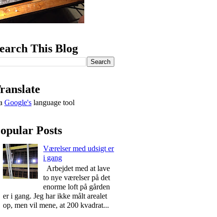
earch This Blog
ranslate
ia
Google's
language tool
opular Posts
Værelser med udsigt er
i gang
Arbejdet med at lave
to nye værelser på det
enorme loft på gården
er i gang. Jeg har ikke målt arealet
op, men vil mene, at 200 kvadrat...