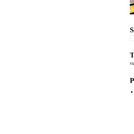
S
T
v
P