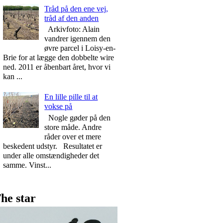
Tråd på den ene vej,
tråd af den anden
Arkivfoto: Alain
vandrer igennem den
øvre parcel i Loisy-en-
Brie for at lægge den dobbelte wire
ned. 2011 er åbenbart året, hvor vi
kan ...
En lille pille til at
vokse på
Nogle gøder på den
store måde. Andre
råder over et mere
beskedent udstyr. Resultatet er
under alle omstændigheder det
samme. Vinst...
he star