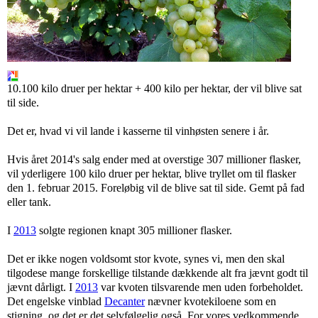
10.100 kilo druer per hektar + 400 kilo per hektar, der vil blive sat
til side.
Det er, hvad vi vil lande i kasserne til vinhøsten senere i år.
Hvis året 2014's salg ender med at overstige 307 millioner flasker,
vil yderligere 100 kilo druer per hektar, blive tryllet om til flasker
den 1. februar 2015. Foreløbig vil de blive sat til side. Gemt på fad
eller tank.
I
2013
solgte regionen knapt 305 millioner flasker.
Det er ikke nogen voldsomt stor kvote, synes vi, men den skal
tilgodese mange forskellige tilstande dækkende alt fra jævnt godt til
jævnt dårligt. I
2013
var kvoten tilsvarende men uden forbeholdet.
Det engelske vinblad
Decanter
nævner kvotekiloene som en
stigning, og det er det selvfølgelig også. For vores vedkommende